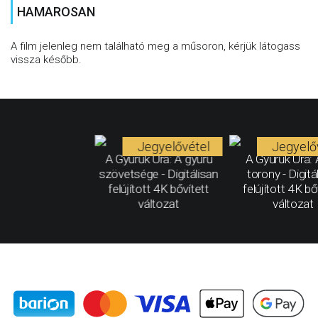
HAMAROSAN
A film jelenleg nem található meg a műsoron, kérjük látogass
vissza később.
Jegyelővétel
Jegyelő
A Gyűrűk Ura: A gyűrű
A Gyűrűk Ura: 
szövetsége - Digitálisan
torony - Digitá
felújított 4K bővített
felújított 4K bő
változat
változat