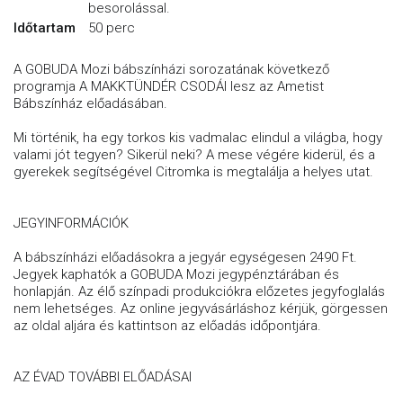
besorolással.
Időtartam
50 perc
A GOBUDA Mozi bábszínházi sorozatának következő
programja A MAKKTÜNDÉR CSODÁI lesz az Ametist
Bábszínház előadásában.
Mi történik, ha egy torkos kis vadmalac elindul a világba, hogy
valami jót tegyen? Sikerül neki? A mese végére kiderül, és a
gyerekek segítségével Citromka is megtalálja a helyes utat.
JEGYINFORMÁCIÓK
A bábszínházi előadásokra a jegyár egységesen 2490 Ft.
Jegyek kaphatók a GOBUDA Mozi jegypénztárában és
honlapján. Az élő színpadi produkciókra előzetes jegyfoglalás
nem lehetséges. Az online jegyvásárláshoz kérjük, görgessen
az oldal aljára és kattintson az előadás időpontjára.
AZ ÉVAD TOVÁBBI ELŐADÁSAI