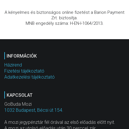
A kényelmes és biztonságos online fizetést a Barion Payment
Zrt. biztosítja.
MNB engedély száma: H-EN-I-1064/2013.
INFORMÁCIÓK
Házirend
Fizetési tájékoztató
Adatkezelési tájékoztató
KAPCSOLAT
GoBuda Mozi
1032 Budapest, Bécsi út 154.
A mozi jegypénztár fél órával az első előadás előtt nyit.
A mozi az utolsó előadás után 30 perccel zár.