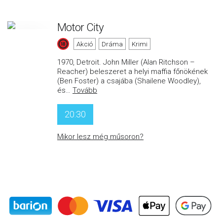
Motor City
Akció
Dráma
Krimi
1970, Detroit. John Miller (Alan Ritchson –
Reacher) beleszeret a helyi maffia főnökének
(Ben Foster) a csajába (Shailene Woodley),
és
…
Tovább
20:30
Mikor lesz még műsoron?