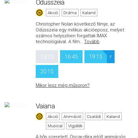
Odüsszeia
Akció
Dráma
Kaland
Christopher Nolan következő filmje, az
Odüsszeia egy mitikus akcióeposz, melyet
számos helyszínen forgattak IMAX
technológiával. A film
…
Tovább
13:15
16:45
19:15
F
20:15
Mikor lesz még műsoron?
Vaiana
Akció
Animáció
Családi
Kaland
Musical
Vígjáték
A hőn szeretett, Oscar-díjra jelölt animációs