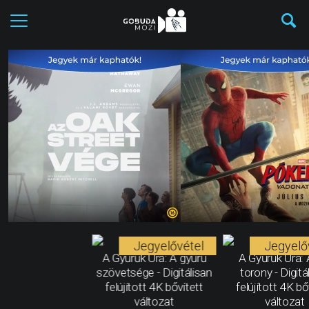
Jegyelővétel
Jegyelő
A Gyűrűk Ura: A gyűrű
A Gyűrűk Ura: 
szövetsége - Digitálisan
torony - Digitá
felújított 4K bővített
felújított 4K bő
változat
változat