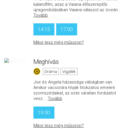
kalandfilm, azaz a Vaiana élőszereplős
újragondolásában Vaiana válaszol az óceán
…
Tovább
14:15
17:00
Mikor lesz még műsoron?
Meghívás
Dráma
Vígjáték
Joe és Angela házassága válságban van.
Amikor vacsorára hívják titokzatos emeleti
szomszédaikat, az este váratlan fordulatot
vesz.
…
Tovább
19:30
Mikor lesz még műsoron?