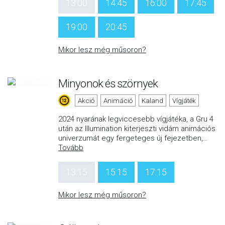
13:00
14:45
16:00
17:45
19:00
20:45
Mikor lesz még műsoron?
Minyonok és szörnyek
Akció
Animáció
Kaland
Vígjáték
2024 nyarának legviccesebb vígjátéka, a Gru 4
után az Illumination kiterjeszti vidám animációs
univerzumát egy fergeteges új fejezetben,
…
Tovább
13:15
15:15
17:15
Mikor lesz még műsoron?