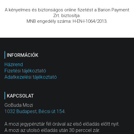
A kényelmes és biztonságos online fizetést a Barion Payment
Zrt. biztosítja.
MNB engedély száma: H-EN-I-1064/2013.
INFORMÁCIÓK
Házirend
Fizetési tájékoztató
Adatkezelési tájékoztató
KAPCSOLAT
GoBuda Mozi
1032 Budapest, Bécsi út 154.
A mozi jegypénztár fél órával az első előadás előtt nyit.
A mozi az utolsó előadás után 30 perccel zár.