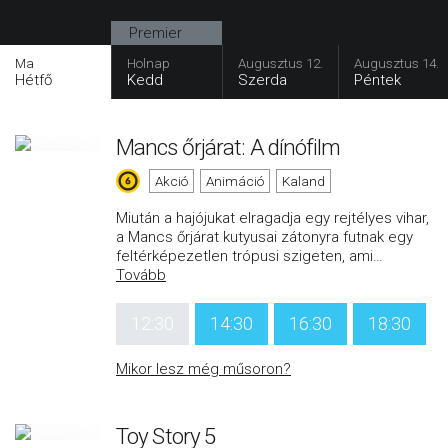
Premier
Ma
Holnap
Augusztus 12.
Augusztus 14.
Hétfő
Kedd
Szerda
Péntek
Mancs őrjárat: A dínófilm
Akció
Animáció
Kaland
Miután a hajójukat elragadja egy rejtélyes vihar,
a Mancs őrjárat kutyusai zátonyra futnak egy
feltérképezetlen trópusi szigeten, ami
…
Tovább
12:30
14:30
16:30
18:30
Mikor lesz még műsoron?
Toy Story 5