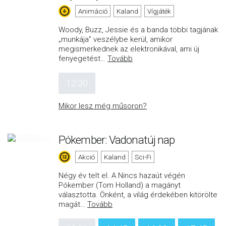
Animáció
Kaland
Vígjáték
Woody, Buzz, Jessie és a banda többi tagjának
„munkája” veszélybe kerül, amikor
megismerkednek az elektronikával, ami új
fenyegetést
…
Tovább
12:30
Mikor lesz még műsoron?
Pókember: Vadonatúj nap
Akció
Kaland
Sci-Fi
Négy év telt el. A Nincs hazaút végén
Pókember (Tom Holland) a magányt
választotta. Önként, a világ érdekében kitörölte
magát
…
Tovább