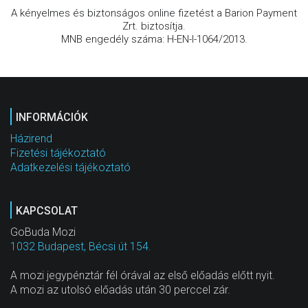
A kényelmes és biztonságos online fizetést a Barion Payment
Zrt. biztosítja.
MNB engedély száma: H-EN-I-1064/2013.
INFORMÁCIÓK
Házirend
Fizetési tájékoztató
Adatkezelési tájékoztató
KAPCSOLAT
GoBuda Mozi
1032 Budapest, Bécsi út 154.
A mozi jegypénztár fél órával az első előadás előtt nyit.
A mozi az utolsó előadás után 30 perccel zár.