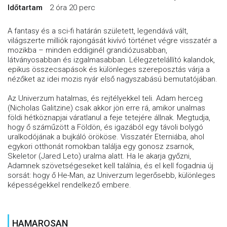
Időtartam
2 óra 20 perc
A fantasy és a sci-fi határán született, legendává vált,
világszerte milliók rajongását kivívó történet végre visszatér a
mozikba – minden eddiginél grandiózusabban,
látványosabban és izgalmasabban. Lélegzetelállító kalandok,
epikus összecsapások és különleges szereposztás várja a
nézőket az idei mozis nyár első nagyszabású bemutatójában.
Az Univerzum hatalmas, és rejtélyekkel teli. Adam herceg
(Nicholas Galitzine) csak akkor jön erre rá, amikor unalmas
földi hétköznapjai váratlanul a feje tetejére állnak. Megtudja,
hogy ő száműzött a Földön, és igazából egy távoli bolygó
uralkodójának a bujkáló örököse. Visszatér Eterniába, ahol
egykori otthonát romokban találja egy gonosz zsarnok,
Skeletor (Jared Leto) uralma alatt. Ha le akarja győzni,
Adamnek szövetségeseket kell találnia, és el kell fogadnia új
sorsát: hogy ő He-Man, az Univerzum legerősebb, különleges
képességekkel rendelkező embere.
HAMAROSAN