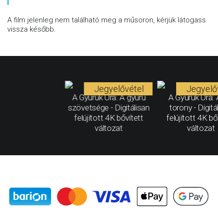
A film jelenleg nem található meg a műsoron, kérjük látogass
vissza később.
Jegyelővétel
Jegyelő
A Gyűrűk Ura: A gyűrű
A Gyűrűk Ura: 
szövetsége - Digitálisan
torony - Digitá
felújított 4K bővített
felújított 4K bő
változat
változat