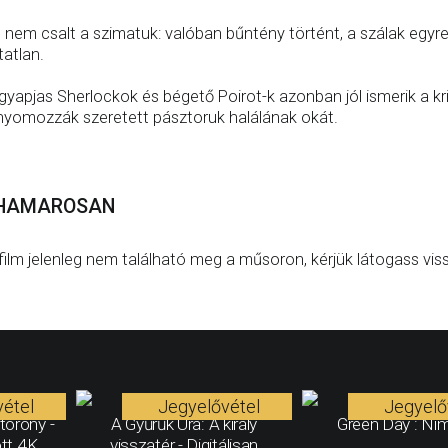
 nem csalt a szimatuk: valóban bűntény történt, a szálak egyr
tatlan.
gyapjas Sherlockok és bégető Poirot-k azonban jól ismerik a kr
nyomozzák szeretett pásztoruk halálának okát.
HAMAROSAN
film jelenleg nem található meg a műsoron, kérjük látogass vis
étel
Jegyelővétel
Jegyelő
torony -
A Gyűrűk Ura: A király
Green Day : Ni
ott 4K
visszatér - Digitálisan