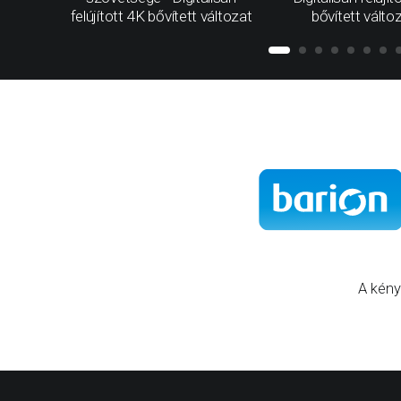
felújított 4K bővített változat
bővített válto
A kény