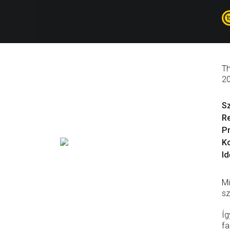
Th
2
S
R
P
Ko
Id
Mi
sz
Íg
fa