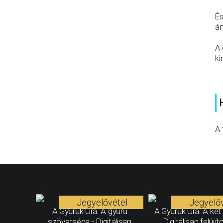
És
ár
A 
ki
A 
Jegyelővétel
Jegyelőv
A Gyűrűk Ura: A gyűrű
A Gyűrűk Ura: A két 
szövetsége - Digitálisan
Digitálisan felújít