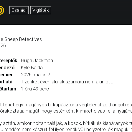
Családi
Vígjáték
e Sheep Detectives
026
zereplők
Hugh Jackman
endező
Kyle Balda
remier
2026. május 7.
rhatár
Tizenkét éven aluliak számára nem ajánlott.
őtartam
1 óra 49 perc
t tehet egy magányos birkapásztor a végtelenül zöld angol r
órakoztatja magát, hogy esténként krimiket olvas fel a nyáján
y aztán, amikor holtan találják, a kosok, birkák és kisbárányok tu
lu rendőre nem készült fel ilyen rendkívüli helyzetre, ők maguk