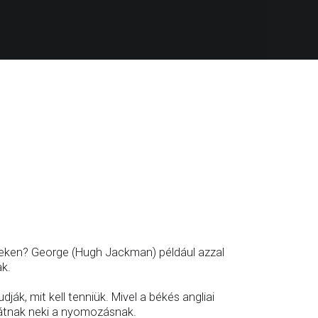
éteken? George (Hugh Jackman) például azzal
ak.
dják, mit kell tenniük. Mivel a békés angliai
 látnak neki a nyomozásnak.