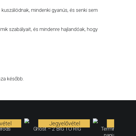
e kuszálódnak, mindenki gyanús, és senki sem
imik szabályait, és mindenre hajlandóak, hogy
sza később.
vétel
Jegyelővétel
Jegyelő
mrods
Ghost – 2 BIG TO RIG
Terminátor 2. - A
napja - 35. évf