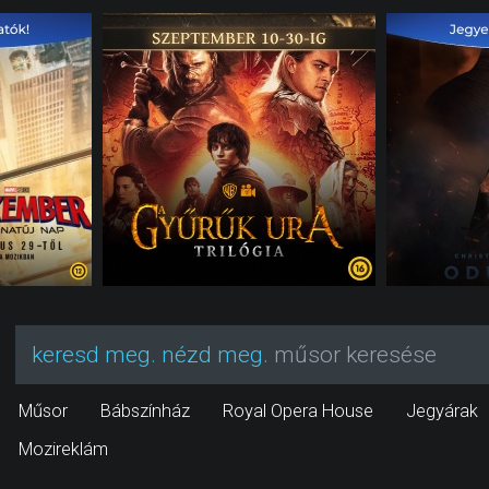
keresd meg. nézd meg.
műsor keresése
Műsor
Bábszínház
Royal Opera House
Jegyárak
Mozireklám