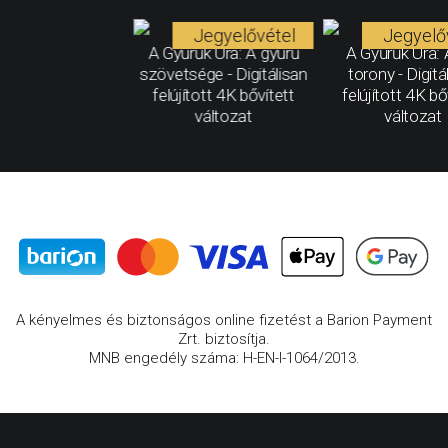
Jegyelővétel
Jegyelő
A Gyűrűk Ura: A gyűrű
A Gyűrűk Ura: 
szövetsége - Digitálisan
torony - Digitá
felújított 4K bővített
felújított 4K bő
változat
változat
A kényelmes és biztonságos online fizetést a Barion Payment
Zrt. biztosítja.
MNB engedély száma: H-EN-I-1064/2013.