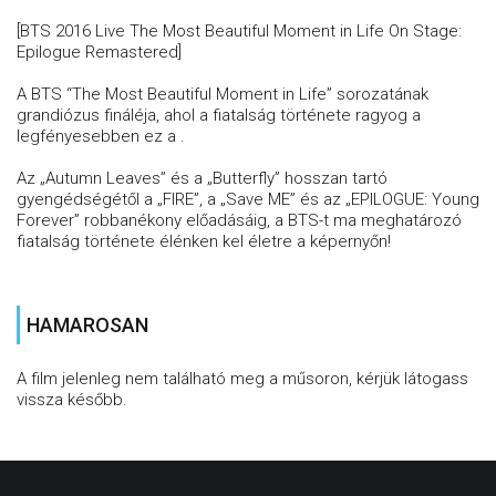
[BTS 2016 Live The Most Beautiful Moment in Life On Stage:
Epilogue Remastered]
A BTS “The Most Beautiful Moment in Life” sorozatának
grandiózus fináléja, ahol a fiatalság története ragyog a
legfényesebben ez a .
Az „Autumn Leaves” és a „Butterfly” hosszan tartó
gyengédségétől a „FIRE”, a „Save ME” és az „EPILOGUE: Young
Forever” robbanékony előadásáig, a BTS-t ma meghatározó
fiatalság története élénken kel életre a képernyőn!
HAMAROSAN
A film jelenleg nem található meg a műsoron, kérjük látogass
vissza később.