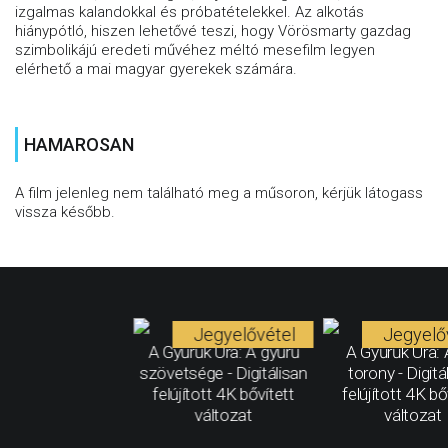
izgalmas kalandokkal és próbatételekkel. Az alkotás
hiánypótló, hiszen lehetővé teszi, hogy Vörösmarty gazdag
szimbolikájú eredeti művéhez méltó mesefilm legyen
elérhető a mai magyar gyerekek számára.
HAMAROSAN
A film jelenleg nem található meg a műsoron, kérjük látogass
vissza később.
Jegyelővétel
Jegyelő
A Gyűrűk Ura: A gyűrű
A Gyűrűk Ura: 
szövetsége - Digitálisan
torony - Digitá
felújított 4K bővített
felújított 4K bő
változat
változat