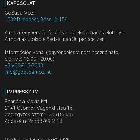
KAPCSOLAT
GoBuda Mozi
1032 Budapest, Bécsi út 154.
A mozi jegypénztár fél órával az első előadás előtt nyit.
A mozi az utolsó előadás után 30 perccel zár.
Információs vonal (jegyrendelésre nem használható,
elérhető 16.00 - 20.00):
+36-30-815-7393
info@gobudamozi.hu
IMPRESSZUM
Pannónia Movie Kft.
2141 Csömör, Vágóhíd utca 15.
Cégjegyzék szám: 1309183667
Adószám: 25788769-2-13
Minden jog fenntartva © 2026