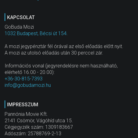
KAPCSOLAT
GoBuda Mozi
1032 Budapest, Bécsi út 154.
A mozi jegypénztár fél órával az első előadás előtt nyit.
A mozi az utolsó előadás után 30 perccel zár.
Információs vonal (jegyrendelésre nem használható,
elérhető 16.00 - 20.00):
+36-30-815-7393
info@gobudamozi.hu
IMPRESSZUM
Pannónia Movie Kft.
2141 Csömör, Vágóhíd utca 15.
Cégjegyzék szám: 1309183667
Adószám: 25788769-2-13