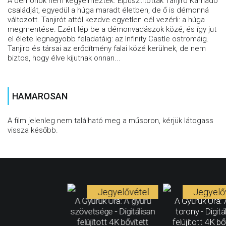
A démonok nem kegyelmeztek. Elpusztították Tanjiro Kamado
családját, egyedül a húga maradt életben, de ő is démonná
változott. Tanjirót attól kezdve egyetlen cél vezérli: a húga
megmentése. Ezért lép be a démonvadászok közé, és így jut
el élete legnagyobb feladatáig: az Infinity Castle ostromáig.
Tanjiro és társai az erődítmény falai közé kerülnek, de nem
biztos, hogy élve kijutnak onnan...
HAMAROSAN
A film jelenleg nem található meg a műsoron, kérjük látogass
vissza később.
Jegyelővétel
Jegyelő
A Gyűrűk Ura: A gyűrű
A Gyűrűk Ura: 
szövetsége - Digitálisan
torony - Digitá
felújított 4K bővített
felújított 4K bő