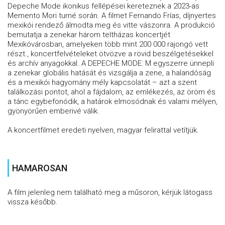
Depeche Mode ikonikus fellépései kereteznek a 2023-as
Memento Mori turné során. A filmet Fernando Frías, díjnyertes
mexikói rendező álmodta meg és vitte vászonra. A produkció
bemutatja a zenekar három teltházas koncertjét
Mexikóvárosban, amelyeken több mint 200 000 rajongó vett
részt., koncertfelvételeket ötvözve a rövid beszélgetésekkel
és archív anyagokkal. A DEPECHE MODE: M egyszerre ünnepli
a zenekar globális hatását és vizsgálja a zene, a halandóság
és a mexikói hagyomány mély kapcsolatát – azt a szent
találkozási pontot, ahol a fájdalom, az emlékezés, az öröm és
a tánc egybefonódik, a határok elmosódnak és valami mélyen,
gyönyörűen emberivé válik.
A koncertfilmet eredeti nyelven, magyar felirattal vetítjük.
HAMAROSAN
A film jelenleg nem található meg a műsoron, kérjük látogass
vissza később.