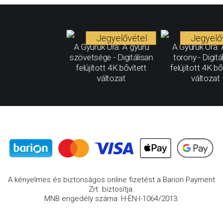
Jegyelővétel
Jegyelő
A Gyűrűk Ura: A gyűrű
A Gyűrűk Ura: 
szövetsége - Digitálisan
torony - Digitá
felújított 4K bővített
felújított 4K bő
változat
változat
A kényelmes és biztonságos online fizetést a Barion Payment
Zrt. biztosítja.
MNB engedély száma: H-EN-I-1064/2013.