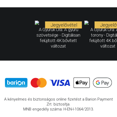
Jegyelővétel
Jegyelő
A Gyűrűk Ura: A gyűrű
A Gyűrűk Ura: 
szövetsége - Digitálisan
torony - Digitá
felújított 4K bővített
felújított 4K bő
változat
változat
A kényelmes és biztonságos online fizetést a Barion Payment
Zrt. biztosítja.
MNB engedély száma: H-EN-I-1064/2013.