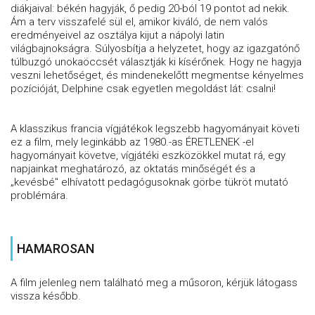
diákjaival: békén hagyják, ő pedig 20-ból 19 pontot ad nekik.
Ám a terv visszafelé sül el, amikor kiváló, de nem valós
eredményeivel az osztálya kijut a nápolyi latin
világbajnokságra. Súlyosbítja a helyzetet, hogy az igazgatónő
túlbuzgó unokaöccsét választják ki kísérőnek. Hogy ne hagyja
veszni lehetőséget, és mindenekelőtt megmentse kényelmes
pozícióját, Delphine csak egyetlen megoldást lát: csalni!
A klasszikus francia vígjátékok legszebb hagyományait követi
ez a film, mely leginkább az 1980.-as ÉRETLENEK -el
hagyományait követve, vígjátéki eszközökkel mutat rá, egy
napjainkat meghatározó, az oktatás minőségét és a
„kevésbé" elhívatott pedagógusoknak görbe tükröt mutató
problémára.
HAMAROSAN
A film jelenleg nem található meg a műsoron, kérjük látogass
vissza később.