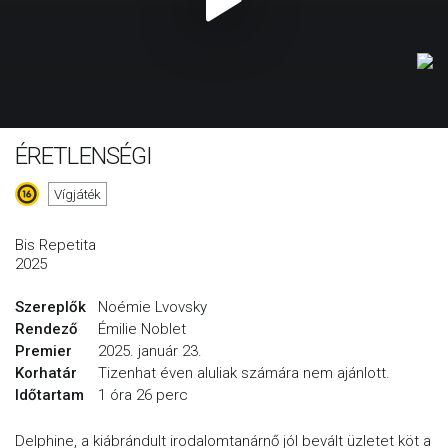
ÉRETLENSÉGI
Vígjáték
Bis Repetita
2025
Szereplők
Noémie Lvovsky
Rendező
Émilie Noblet
Premier
2025. január 23.
Korhatár
Tizenhat éven aluliak számára nem ajánlott.
Időtartam
1 óra 26 perc
Delphine, a kiábrándult irodalomtanárnő jól bevált üzletet köt a