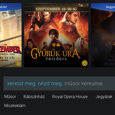
keresd meg. nézd meg.
műsor keresése
Műsor
Bábszínház
Royal Opera House
Jegyárak
Mozireklám