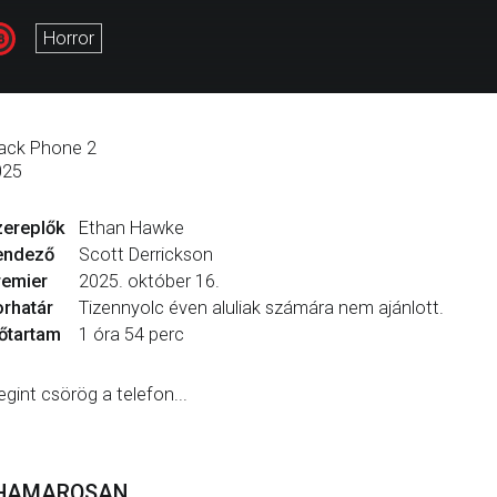
Horror
ack Phone 2
025
zereplők
Ethan Hawke
endező
Scott Derrickson
remier
2025. október 16.
rhatár
Tizennyolc éven aluliak számára nem ajánlott.
őtartam
1 óra 54 perc
gint csörög a telefon...
HAMAROSAN