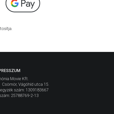
osítja.
PRESSZUM
ónia Movie Kft.
 Csömör, Vágóhíd utca 15.
jegyzék szám: 1309183667
szám: 25788769-2-13