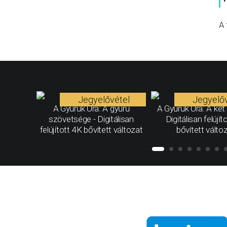
A 
Jegyelővétel
Jegyelőv
A Gyűrűk Ura: A gyűrű
A Gyűrűk Ura: A két 
szövetsége - Digitálisan
Digitálisan felújít
felújított 4K bővített változat
bővített válto