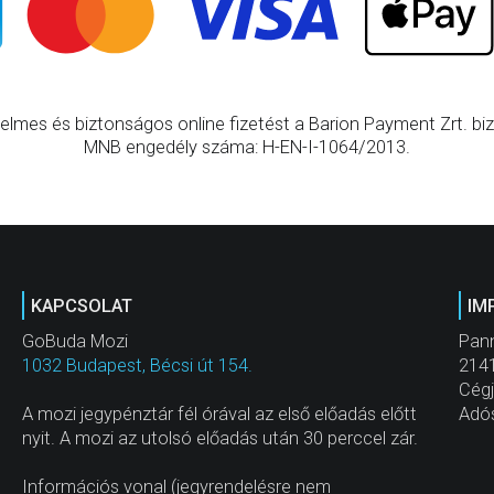
elmes és biztonságos online fizetést a Barion Payment Zrt. bizt
MNB engedély száma: H-EN-I-1064/2013.
KAPCSOLAT
IM
GoBuda Mozi
Pann
1032 Budapest, Bécsi út 154.
2141
Cég
A mozi jegypénztár fél órával az első előadás előtt
Adó
nyit. A mozi az utolsó előadás után 30 perccel zár.
Információs vonal (jegyrendelésre nem