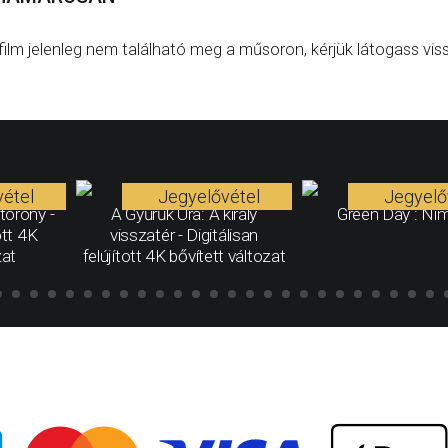
film jelenleg nem található meg a műsoron, kérjük látogass vis
étel
Jegyelővétel
Jegyelő
torony -
A Gyűrűk Ura: A király
Green Day : Ni
ott 4K
visszatér - Digitálisan
zat
felújított 4K bővített változat