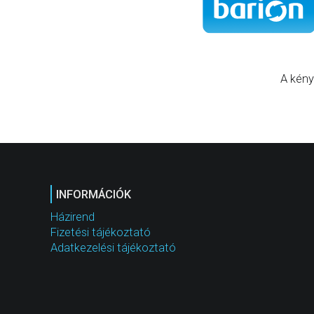
A kény
INFORMÁCIÓK
Házirend
Fizetési tájékoztató
Adatkezelési tájékoztató