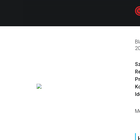
Bl
2
S
R
P
Ko
Id
Me