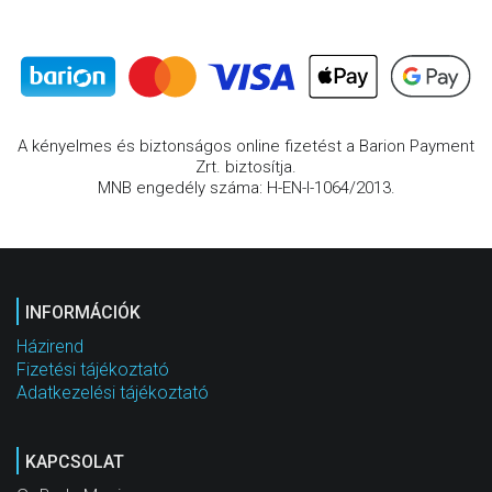
A kényelmes és biztonságos online fizetést a Barion Payment
Zrt. biztosítja.
MNB engedély száma: H-EN-I-1064/2013.
INFORMÁCIÓK
Házirend
Fizetési tájékoztató
Adatkezelési tájékoztató
KAPCSOLAT