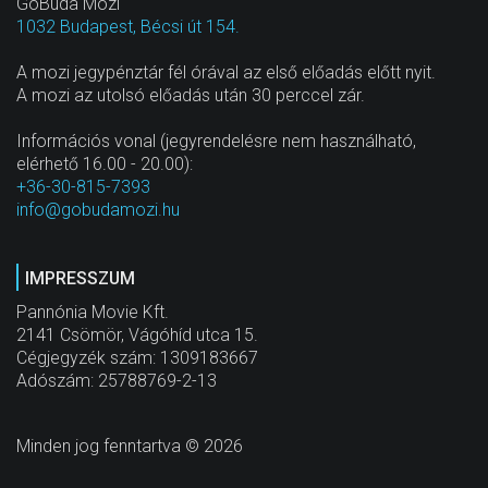
GoBuda Mozi
1032 Budapest, Bécsi út 154.
A mozi jegypénztár fél órával az első előadás előtt nyit.
A mozi az utolsó előadás után 30 perccel zár.
Információs vonal (jegyrendelésre nem használható,
elérhető 16.00 - 20.00):
+36-30-815-7393
info@gobudamozi.hu
IMPRESSZUM
Pannónia Movie Kft.
2141 Csömör, Vágóhíd utca 15.
Cégjegyzék szám: 1309183667
Adószám: 25788769-2-13
Minden jog fenntartva © 2026