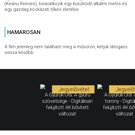
(Keanu Reeves), beavatkozik egy küszködő alkalmi melós és
egy gazdag kockázati tőkés életébe.
HAMAROSAN
A film jelenleg nem található meg a műsoron, kérjük látogass
vissza később.
Jegyelővétel
Jegyelő
A Gyűrűk Ura: A gyűrű
A Gyűrűk Ura: 
szövetsége - Digitálisan
torony - Digitá
felújított 4K bővített
felújított 4K bő
változat
változat