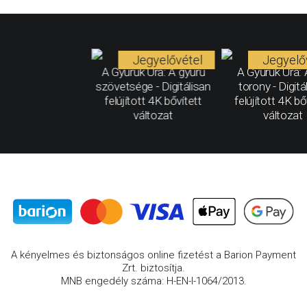
Jegyelővétel
Jegyelő
A Gyűrűk Ura: A gyűrű
A Gyűrűk Ura: 
szövetsége - Digitálisan
torony - Digitá
felújított 4K bővített
felújított 4K bő
változat
változat
A kényelmes és biztonságos online fizetést a Barion Payment
Zrt. biztosítja.
MNB engedély száma: H-EN-I-1064/2013.