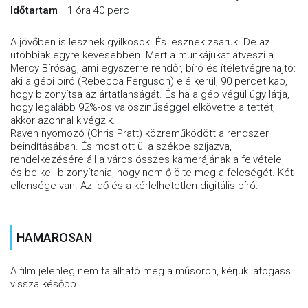
Időtartam
1 óra 40 perc
A jövőben is lesznek gyilkosok. És lesznek zsaruk. De az
utóbbiak egyre kevesebben. Mert a munkájukat átveszi a
Mercy Bíróság, ami egyszerre rendőr, bíró és ítéletvégrehajtó:
aki a gépi bíró (Rebecca Ferguson) elé kerül, 90 percet kap,
hogy bizonyítsa az ártatlanságát. És ha a gép végül úgy látja,
hogy legalább 92%-os valószínűséggel elkövette a tettét,
akkor azonnal kivégzik.
Raven nyomozó (Chris Pratt) közreműködött a rendszer
beindításában. És most ott ül a székbe szíjazva,
rendelkezésére áll a város összes kamerájának a felvétele,
és be kell bizonyítania, hogy nem ő ölte meg a feleségét. Két
ellensége van. Az idő és a kérlelhetetlen digitális bíró.
HAMAROSAN
A film jelenleg nem található meg a műsoron, kérjük látogass
vissza később.