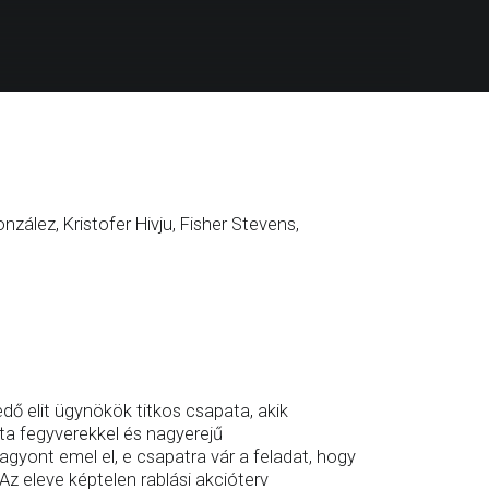
nzález, Kristofer Hivju, Fisher Stevens,
dő elit ügynökök titkos csapata, akik
ta fegyverekkel és nagyerejű
gyont emel el, e csapatra vár a feladat, hogy
Az eleve képtelen rablási akcióterv