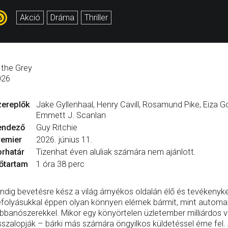
Akció
Dráma
Thriller
 the Grey
026
zereplők
Jake Gyllenhaal, Henry Cavill, Rosamund Pike, Eiza Go
Emmett J. Scanlan
endező
Guy Ritchie
remier
2026. június 11.
rhatár
Tizenhat éven aluliak számára nem ajánlott.
őtartam
1 óra 38 perc
ndig bevetésre kész a világ árnyékos oldalán élő és tevékenyke
folyásukkal éppen olyan könnyen elérnek bármit, mint automa
bbanószerekkel. Mikor egy könyörtelen üzletember milliárdos va
sszalopják – bárki más számára öngyilkos küldetéssel érne fel. 