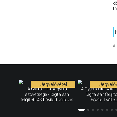
kö
tú
A 
Jegyelővétel
Jegyelőv
A Gyűrűk Ura: A gyűrű
A Gyűrűk Ura: A két 
szövetsége - Digitálisan
Digitálisan felújít
felújított 4K bővített változat
bővített válto