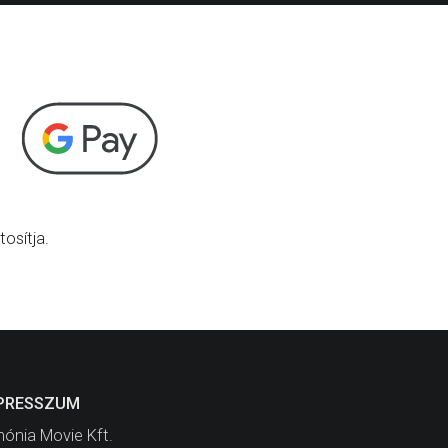
osítja.
PRESSZUM
ónia Movie Kft.