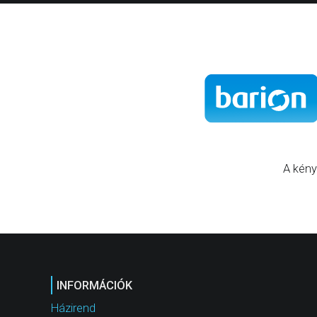
A kény
INFORMÁCIÓK
Házirend