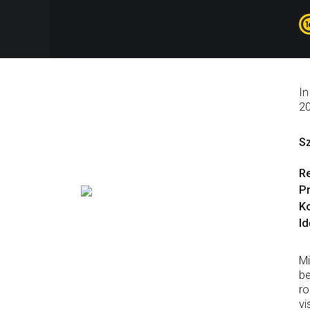
In
2
S
R
P
Ko
Id
Mi
be
ro
vi