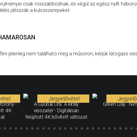
rülményei csak rosszabbodnak, és végül az egész nyílt háborúvá
lélés játsszák a kulcsszerepeket.
HAMAROSAN
film jelenleg nem található meg a műsoron, kérjük látogass vis
étel
Jegyelővétel
Jegyelő
torony -
A Gyűrűk Ura: A király
Green Day : Ni
ott 4K
visszatér - Digitálisan
zat
felújított 4K bővített változat