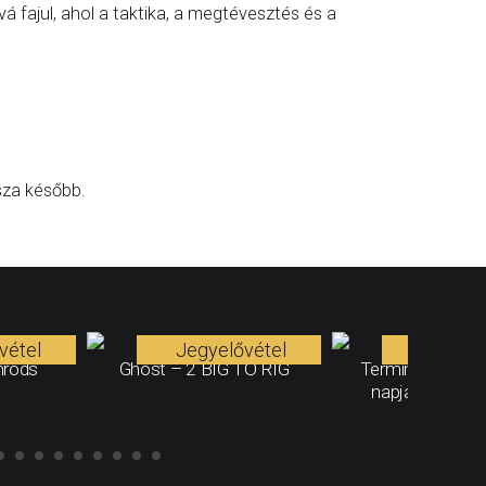
 fajul, ahol a taktika, a megtévesztés és a
sza később.
vétel
Jegyelővétel
Jegyelő
mrods
Ghost – 2 BIG TO RIG
Terminátor 2. - A
napja - 35. évf