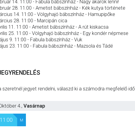
bruár 14. 11:00 - Fabula bábszínház - Nagy akarok lenni!
bruár 28. 11:00 - Ametist bábszínház - Kék kutya története
rcius 14. 11:00 - Völgyhajó bábszínház - Hamupipőke
rcius 28. 11:00 - Marcipán cica
rilis 11. 11:00 - Ametist bábszínház - A rút kiskacsa
rilis 25. 11:00 - Völgyhajó bábszínház - Egy kondér népmese
jus 9. 11:00 - Fabula bábszínház - Vuk
jus 23. 11:00 - Fabula bábszínház - Mazsola és Tádé
JEGYRENDELÉS
 szeretnél jegyet rendelni, válaszd ki a számodra megfelelő id
Október 4.
,
Vasárnap
11:00
M