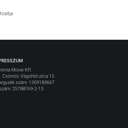
osítja.
PRESSZUM
ónia Movie Kft.
 Csömör, Vágóhíd utca 15.
jegyzék szám: 1309183667
szám: 25788769-2-13