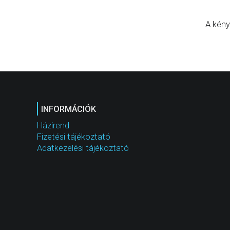
A kény
INFORMÁCIÓK
Házirend
Fizetési tájékoztató
Adatkezelési tájékoztató