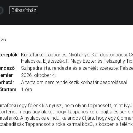
Bábszínház
026
zereplők
Kurtafarkú, Tappancs, Nyúl anyó, Kár doktor bácsi, C
Halacska. Eljátsszák: F. Nagy Eszter és Felszeghy Tib
endező
Színpadra írta, rendezte és a zenéjét szerezte: Felsz
remier
2026. október 4.
rhatár
A tartalom nem rendelkezik korhatár besorolással.
őtartam
1 óra
rtafarkú egy félénk kis nyuszi, nem olyan talpraesett, mint Nyú
történet mégis úgy alakul, hogy Tappancs kerül bajba és senki
rtafarkú. A nyulacska elindul kalandos útjára, hogy egy újonna
szabadítsák Tappancsot a róka karmai közül, s közben a félénk k