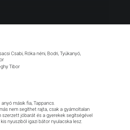
sacsi Csabi, Róka néni, Bodri, Tyúkanyó,
or
eghy Tibor
l anyó másik fia, Tappancs.
 más nem segíthet rajta, csak a gyámoltalan
n szerzett jóbarát és a gyerekek segítségével
is nyusziból igazi bátor nyulacska lesz.