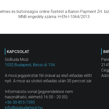
elmes és biztonságos online fizetést a Barion Payment Zrt. bizt
MNB engedély száma: H-EN-I-1064/2013.
KAPCSOLAT
IM
GoBuda Mozi
Pann
1032 Budapest, Bécsi út 154.
2141
Cég
A mozi jegypénztár fél órával az első előadás előtt
Adó
nyit. A mozi az utolsó előadás után 30 perccel zár.
Információs vonal (jegyrendelésre nem
használható, elérhető 16.00 - 20.00):
+36-30-815-7393
info@gobudamozi.hu