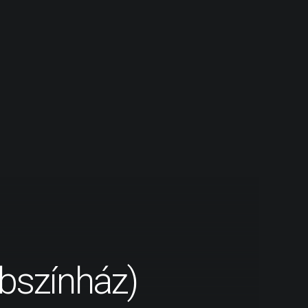
ábszínház)