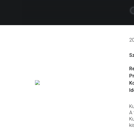
2
S
R
P
Ko
Id
Ku
A 
Ku
ki