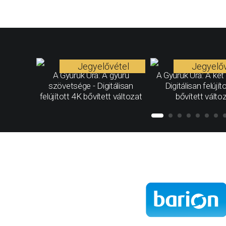
Jegyelővétel
Jegyelőv
A Gyűrűk Ura: A gyűrű
A Gyűrűk Ura: A két 
szövetsége - Digitálisan
Digitálisan felújít
felújított 4K bővített változat
bővített válto