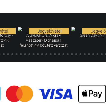
étel
Jegyelővétel
Jegyelő
torony -
A Gyűrűk Ura: A király
Green Day : Ni
ott 4K
visszatér - Digitálisan
zat
felújított 4K bővített változat