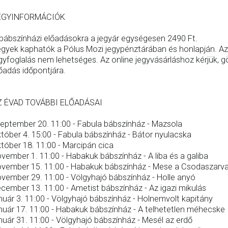
EGYINFORMÁCIÓK
bábszínházi előadásokra a jegyár egységesen 2490 Ft.
gyek kaphatók a Pólus Mozi jegypénztárában és honlapján. Az 
gyfoglalás nem lehetséges. Az online jegyvásárláshoz kérjük, gö
őadás időpontjára.
Z ÉVAD TOVÁBBI ELŐADÁSAI
eptember 20. 11:00 - Fabula bábszínház - Mazsola
tóber 4. 15:00 - Fabula bábszínház - Bátor nyulacska
tóber 18. 11:00 - Marcipán cica
vember 1. 11:00 - Habakuk bábszínház - A liba és a galiba
vember 15. 11:00 - Habakuk bábszínház - Mese a Csodaszarva
vember 29. 11:00 - Völgyhajó bábszínház - Holle anyó
cember 13. 11:00 - Ametist bábszínház - Az igazi mikulás
nuár 3. 11:00 - Völgyhajó bábszínház - Holnemvolt kapitány
nuár 17. 11:00 - Habakuk bábszínház - A telhetetlen méhecske
nuár 31. 11:00 - Völgyhajó bábszínház - Mesél az erdő