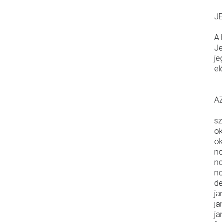
J
A 
Je
je
el
A
sz
ok
ok
no
no
no
de
ja
ja
ja