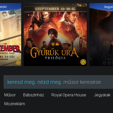
keresd meg. nézd meg.
műsor keresése
Műsor
Bábszínház
Royal Opera House
Jegyárak
Mozireklám