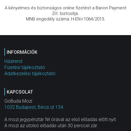
A kényelmes és biztonságos online fizetést a Barion Payment
Zrt. biztosítja.
MNB engedély száma: H-EN-I-1064/2013.
INFORMÁCIÓK
Házirend
Fizetési tájékoztató
Adatkezelési tájékoztató
KAPCSOLAT
GoBuda Mozi
1032 Budapest, Bécsi út 154.
A mozi jegypénztár fél órával az első előadás előtt nyit.
A mozi az utolsó előadás után 30 perccel zár.