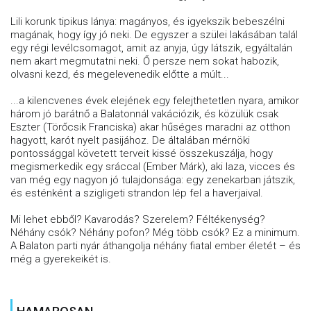
Lili korunk tipikus lánya: magányos, és igyekszik bebeszélni
magának, hogy így jó neki. De egyszer a szülei lakásában talál
egy régi levélcsomagot, amit az anyja, úgy látszik, egyáltalán
nem akart megmutatni neki. Ő persze nem sokat habozik,
olvasni kezd, és megelevenedik előtte a múlt...
...a kilencvenes évek elejének egy felejthetetlen nyara, amikor
három jó barátnő a Balatonnál vakációzik, és közülük csak
Eszter (Törőcsik Franciska) akar hűséges maradni az otthon
hagyott, karót nyelt pasijához. De általában mérnöki
pontossággal követett terveit kissé összekuszálja, hogy
megismerkedik egy sráccal (Ember Márk), aki laza, vicces és
van még egy nagyon jó tulajdonsága: egy zenekarban játszik,
és esténként a szigligeti strandon lép fel a haverjaival.
Mi lehet ebből? Kavarodás? Szerelem? Féltékenység?
Néhány csók? Néhány pofon? Még több csók? Ez a minimum.
A Balaton parti nyár áthangolja néhány fiatal ember életét – és
még a gyerekeikét is.