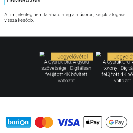
HAMAROSAN
A film jelenleg nem található meg a műsoron, kérjük látogass
vissza később.
Jegyelővétel
Jegyelő
A Gyűrűk Ura: A gyűrű
A Gyűrűk Ura: 
szövetsége - Digitálisan
torony - Digitá
felújított 4K bővített
felújított 4K bő
változat
változat